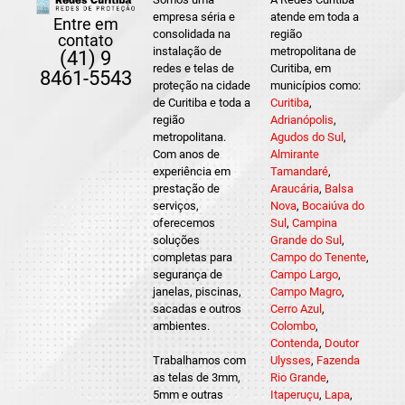
empresa séria e
atende em toda a
Entre em
consolidada na
região
contato
instalação de
metropolitana de
(41) 9
redes e telas de
Curitiba, em
8461-5543
proteção na cidade
municípios como:
de Curitiba e toda a
Curitiba
,
região
Adrianópolis
,
metropolitana.
Agudos do Sul
,
Com anos de
Almirante
experiência em
Tamandaré
,
prestação de
Araucária
,
Balsa
serviços,
Nova
,
Bocaiúva do
oferecemos
Sul
,
Campina
soluções
Grande do Sul
,
completas para
Campo do Tenente
,
segurança de
Campo Largo
,
janelas, piscinas,
Campo Magro
,
sacadas e outros
Cerro Azul
,
ambientes.
Colombo
,
Contenda
,
Doutor
Trabalhamos com
Ulysses
,
Fazenda
as telas de 3mm,
Rio Grande
,
5mm e outras
Itaperuçu
,
Lapa
,