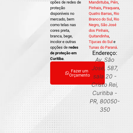
opões de redes de
Mandirituba
,
Piên
,
proteção
Pinhais
,
Piraquara
,
disponíveis no
Quatro Barras
,
Rio
mercado, bem
Branco do Sul
,
Rio
como telas nas
Negro
,
São José
cores preta,
dos Pinhais
,
branca, bege,
Quitandinha
,
incolor e outras
Tijucas do Sul
e
opções de
redes
Tunas do Paraná
.
Endereço:
de proteção em
Curitiba
.
Av. São
José, 587,
Fazer um
Orçamento
sala 20 -
Cristo Rei,
Curitiba -
PR, 80050-
350