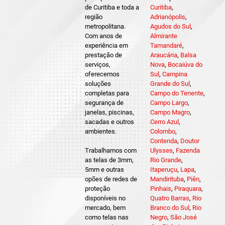
de Curitiba e toda a
Curitiba
,
região
Adrianópolis
,
metropolitana.
Agudos do Sul
,
Com anos de
Almirante
experiência em
Tamandaré
,
prestação de
Araucária
,
Balsa
serviços,
Nova
,
Bocaiúva do
oferecemos
Sul
,
Campina
soluções
Grande do Sul
,
completas para
Campo do Tenente
,
segurança de
Campo Largo
,
janelas, piscinas,
Campo Magro
,
sacadas e outros
Cerro Azul
,
ambientes.
Colombo
,
Contenda
,
Doutor
Trabalhamos com
Ulysses
,
Fazenda
as telas de 3mm,
Rio Grande
,
5mm e outras
Itaperuçu
,
Lapa
,
opões de redes de
Mandirituba
,
Piên
,
proteção
Pinhais
,
Piraquara
,
disponíveis no
Quatro Barras
,
Rio
mercado, bem
Branco do Sul
,
Rio
como telas nas
Negro
,
São José