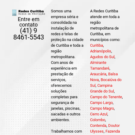
Somos uma
A Redes Curitiba
empresa séria e
atende em toda a
Entre em
consolidada na
região
contato
instalação de
metropolitana de
(41) 9
redes e telas de
Curitiba, em
8461-5543
proteção na cidade
municípios como:
de Curitiba e toda a
Curitiba
,
região
Adrianópolis
,
metropolitana.
Agudos do Sul
,
Com anos de
Almirante
experiência em
Tamandaré
,
prestação de
Araucária
,
Balsa
serviços,
Nova
,
Bocaiúva do
oferecemos
Sul
,
Campina
soluções
Grande do Sul
,
completas para
Campo do Tenente
,
segurança de
Campo Largo
,
janelas, piscinas,
Campo Magro
,
sacadas e outros
Cerro Azul
,
ambientes.
Colombo
,
Contenda
,
Doutor
Trabalhamos com
Ulysses
,
Fazenda