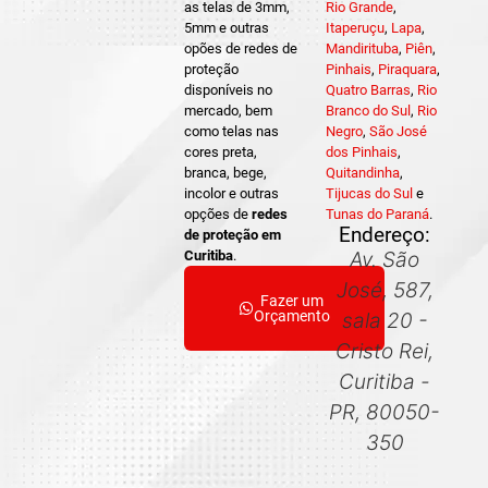
as telas de 3mm,
Rio Grande
,
5mm e outras
Itaperuçu
,
Lapa
,
opões de redes de
Mandirituba
,
Piên
,
proteção
Pinhais
,
Piraquara
,
disponíveis no
Quatro Barras
,
Rio
mercado, bem
Branco do Sul
,
Rio
como telas nas
Negro
,
São José
cores preta,
dos Pinhais
,
branca, bege,
Quitandinha
,
incolor e outras
Tijucas do Sul
e
opções de
redes
Tunas do Paraná
.
Endereço:
de proteção em
Curitiba
.
Av. São
José, 587,
Fazer um
Orçamento
sala 20 -
Cristo Rei,
Curitiba -
PR, 80050-
350