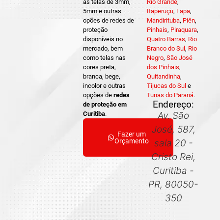
as telas de 3mm,
Rio Grande
,
5mm e outras
Itaperuçu
,
Lapa
,
opões de redes de
Mandirituba
,
Piên
,
proteção
Pinhais
,
Piraquara
,
disponíveis no
Quatro Barras
,
Rio
mercado, bem
Branco do Sul
,
Rio
como telas nas
Negro
,
São José
cores preta,
dos Pinhais
,
branca, bege,
Quitandinha
,
incolor e outras
Tijucas do Sul
e
opções de
redes
Tunas do Paraná
.
Endereço:
de proteção em
Curitiba
.
Av. São
José, 587,
Fazer um
Orçamento
sala 20 -
Cristo Rei,
Curitiba -
PR, 80050-
350