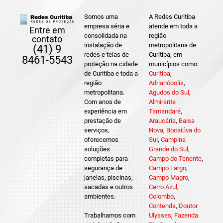
Somos uma
A Redes Curitiba
empresa séria e
atende em toda a
Entre em
consolidada na
região
contato
instalação de
metropolitana de
(41) 9
redes e telas de
Curitiba, em
8461-5543
proteção na cidade
municípios como:
de Curitiba e toda a
Curitiba
,
região
Adrianópolis
,
metropolitana.
Agudos do Sul
,
Com anos de
Almirante
experiência em
Tamandaré
,
prestação de
Araucária
,
Balsa
serviços,
Nova
,
Bocaiúva do
oferecemos
Sul
,
Campina
soluções
Grande do Sul
,
completas para
Campo do Tenente
,
segurança de
Campo Largo
,
janelas, piscinas,
Campo Magro
,
sacadas e outros
Cerro Azul
,
ambientes.
Colombo
,
Contenda
,
Doutor
Trabalhamos com
Ulysses
,
Fazenda