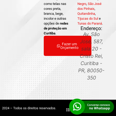
como telas nas
Negro
,
São José
cores preta,
dos Pinhais
,
branca, bege,
Quitandinha
,
incolor e outras
Tijucas do Sul
e
opções de
redes
Tunas do Paraná
.
Endereço:
de proteção em
Curitiba
.
Av. São
José, 587,
Fazer um
Orçamento
sala 20 -
Cristo Rei,
Curitiba -
PR, 80050-
350
2024 – Todos os direitos reservados.
Mapa do Site
Sitemap XML