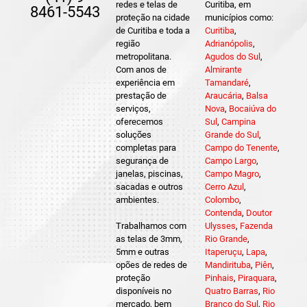
redes e telas de
Curitiba, em
8461-5543
proteção na cidade
municípios como:
de Curitiba e toda a
Curitiba
,
região
Adrianópolis
,
metropolitana.
Agudos do Sul
,
Com anos de
Almirante
experiência em
Tamandaré
,
prestação de
Araucária
,
Balsa
serviços,
Nova
,
Bocaiúva do
oferecemos
Sul
,
Campina
soluções
Grande do Sul
,
completas para
Campo do Tenente
,
segurança de
Campo Largo
,
janelas, piscinas,
Campo Magro
,
sacadas e outros
Cerro Azul
,
ambientes.
Colombo
,
Contenda
,
Doutor
Trabalhamos com
Ulysses
,
Fazenda
as telas de 3mm,
Rio Grande
,
5mm e outras
Itaperuçu
,
Lapa
,
opões de redes de
Mandirituba
,
Piên
,
proteção
Pinhais
,
Piraquara
,
disponíveis no
Quatro Barras
,
Rio
mercado, bem
Branco do Sul
,
Rio