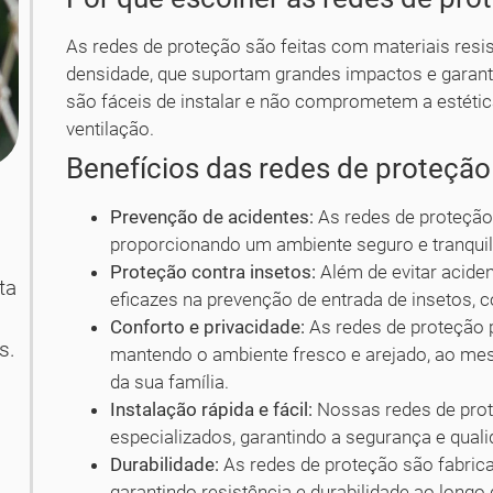
As redes de proteção são feitas com materiais resist
densidade, que suportam grandes impactos e garant
são fáceis de instalar e não comprometem a estética
ventilação.
Benefícios das redes de proteção
m
Prevenção de acidentes:
As redes de proteção
proporcionando um ambiente seguro e tranquil
Proteção contra insetos:
Além de evitar acide
ta
eficazes na prevenção de entrada de insetos
Conforto e privacidade:
As redes de proteção p
s.
mantendo o ambiente fresco e arejado, ao m
da sua família.
Instalação rápida e fácil:
Nossas redes de prote
especializados, garantindo a segurança e quali
Durabilidade:
As redes de proteção são fabrica
garantindo resistência e durabilidade ao longo