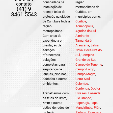
consolidada na
região
contato
instalação de
metropolitana de
(41) 9
redes e telas de
Curitiba, em
8461-5543
proteção na cidade
municípios como:
de Curitiba e toda a
Curitiba
,
região
Adrianópolis
,
metropolitana.
Agudos do Sul
,
Com anos de
Almirante
experiência em
Tamandaré
,
prestação de
Araucária
,
Balsa
serviços,
Nova
,
Bocaiúva do
oferecemos
Sul
,
Campina
soluções
Grande do Sul
,
completas para
Campo do Tenente
,
segurança de
Campo Largo
,
janelas, piscinas,
Campo Magro
,
sacadas e outros
Cerro Azul
,
ambientes.
Colombo
,
Contenda
,
Doutor
Trabalhamos com
Ulysses
,
Fazenda
as telas de 3mm,
Rio Grande
,
5mm e outras
Itaperuçu
,
Lapa
,
opões de redes de
Mandirituba
,
Piên
,
proteção
Pinhais
,
Piraquara
,