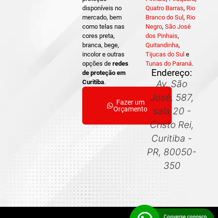
disponíveis no
Quatro Barras
,
Rio
mercado, bem
Branco do Sul
,
Rio
como telas nas
Negro
,
São José
cores preta,
dos Pinhais
,
branca, bege,
Quitandinha
,
incolor e outras
Tijucas do Sul
e
opções de
redes
Tunas do Paraná
.
Endereço:
de proteção em
Curitiba
.
Av. São
José, 587,
Fazer um
Orçamento
sala 20 -
Cristo Rei,
Curitiba -
PR, 80050-
350