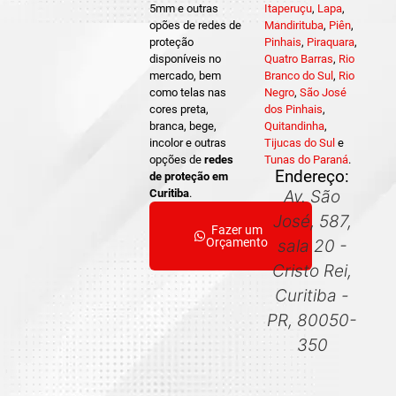
5mm e outras
Itaperuçu
,
Lapa
,
opões de redes de
Mandirituba
,
Piên
,
proteção
Pinhais
,
Piraquara
,
disponíveis no
Quatro Barras
,
Rio
mercado, bem
Branco do Sul
,
Rio
como telas nas
Negro
,
São José
cores preta,
dos Pinhais
,
branca, bege,
Quitandinha
,
incolor e outras
Tijucas do Sul
e
opções de
redes
Tunas do Paraná
.
Endereço:
de proteção em
Curitiba
.
Av. São
José, 587,
Fazer um
Orçamento
sala 20 -
Cristo Rei,
Curitiba -
PR, 80050-
350