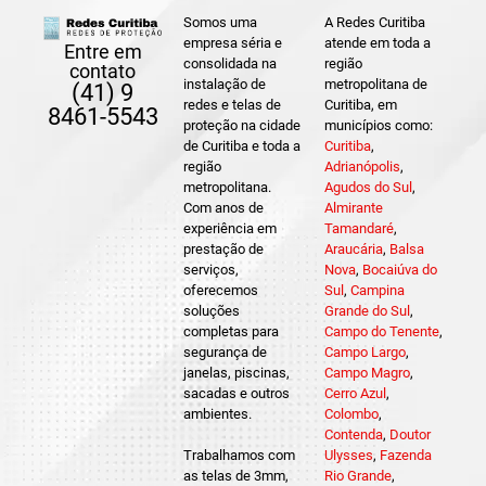
Somos uma
A Redes Curitiba
empresa séria e
atende em toda a
Entre em
consolidada na
região
contato
instalação de
metropolitana de
(41) 9
redes e telas de
Curitiba, em
8461-5543
proteção na cidade
municípios como:
de Curitiba e toda a
Curitiba
,
região
Adrianópolis
,
metropolitana.
Agudos do Sul
,
Com anos de
Almirante
experiência em
Tamandaré
,
prestação de
Araucária
,
Balsa
serviços,
Nova
,
Bocaiúva do
oferecemos
Sul
,
Campina
soluções
Grande do Sul
,
completas para
Campo do Tenente
,
segurança de
Campo Largo
,
janelas, piscinas,
Campo Magro
,
sacadas e outros
Cerro Azul
,
ambientes.
Colombo
,
Contenda
,
Doutor
Trabalhamos com
Ulysses
,
Fazenda
as telas de 3mm,
Rio Grande
,