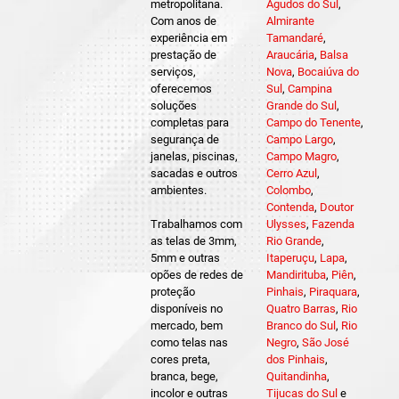
metropolitana.
Agudos do Sul
,
Com anos de
Almirante
experiência em
Tamandaré
,
prestação de
Araucária
,
Balsa
serviços,
Nova
,
Bocaiúva do
oferecemos
Sul
,
Campina
soluções
Grande do Sul
,
completas para
Campo do Tenente
,
segurança de
Campo Largo
,
janelas, piscinas,
Campo Magro
,
sacadas e outros
Cerro Azul
,
ambientes.
Colombo
,
Contenda
,
Doutor
Trabalhamos com
Ulysses
,
Fazenda
as telas de 3mm,
Rio Grande
,
5mm e outras
Itaperuçu
,
Lapa
,
opões de redes de
Mandirituba
,
Piên
,
proteção
Pinhais
,
Piraquara
,
disponíveis no
Quatro Barras
,
Rio
mercado, bem
Branco do Sul
,
Rio
como telas nas
Negro
,
São José
cores preta,
dos Pinhais
,
branca, bege,
Quitandinha
,
incolor e outras
Tijucas do Sul
e