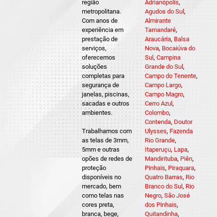
região
Adrianópolis
,
metropolitana.
Agudos do Sul
,
Com anos de
Almirante
experiência em
Tamandaré
,
prestação de
Araucária
,
Balsa
serviços,
Nova
,
Bocaiúva do
oferecemos
Sul
,
Campina
soluções
Grande do Sul
,
completas para
Campo do Tenente
,
segurança de
Campo Largo
,
janelas, piscinas,
Campo Magro
,
sacadas e outros
Cerro Azul
,
ambientes.
Colombo
,
Contenda
,
Doutor
Trabalhamos com
Ulysses
,
Fazenda
as telas de 3mm,
Rio Grande
,
5mm e outras
Itaperuçu
,
Lapa
,
opões de redes de
Mandirituba
,
Piên
,
proteção
Pinhais
,
Piraquara
,
disponíveis no
Quatro Barras
,
Rio
mercado, bem
Branco do Sul
,
Rio
como telas nas
Negro
,
São José
cores preta,
dos Pinhais
,
branca, bege,
Quitandinha
,