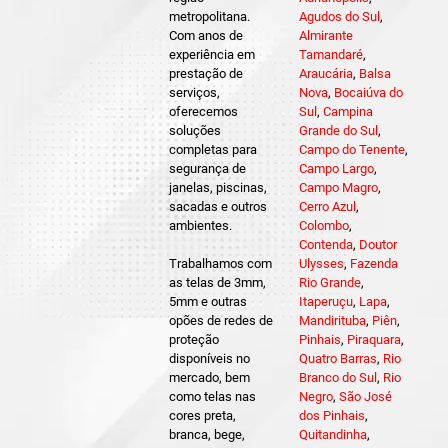
metropolitana.
Agudos do Sul
,
Com anos de
Almirante
experiência em
Tamandaré
,
prestação de
Araucária
,
Balsa
serviços,
Nova
,
Bocaiúva do
oferecemos
Sul
,
Campina
soluções
Grande do Sul
,
completas para
Campo do Tenente
,
segurança de
Campo Largo
,
janelas, piscinas,
Campo Magro
,
sacadas e outros
Cerro Azul
,
ambientes.
Colombo
,
Contenda
,
Doutor
Trabalhamos com
Ulysses
,
Fazenda
as telas de 3mm,
Rio Grande
,
5mm e outras
Itaperuçu
,
Lapa
,
opões de redes de
Mandirituba
,
Piên
,
proteção
Pinhais
,
Piraquara
,
disponíveis no
Quatro Barras
,
Rio
mercado, bem
Branco do Sul
,
Rio
como telas nas
Negro
,
São José
cores preta,
dos Pinhais
,
branca, bege,
Quitandinha
,