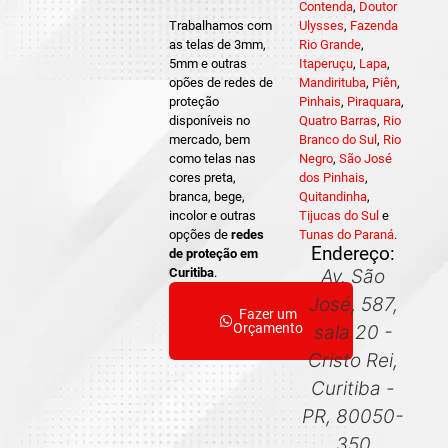
Contenda
,
Doutor
Trabalhamos com
Ulysses
,
Fazenda
as telas de 3mm,
Rio Grande
,
5mm e outras
Itaperuçu
,
Lapa
,
opões de redes de
Mandirituba
,
Piên
,
proteção
Pinhais
,
Piraquara
,
disponíveis no
Quatro Barras
,
Rio
mercado, bem
Branco do Sul
,
Rio
como telas nas
Negro
,
São José
cores preta,
dos Pinhais
,
branca, bege,
Quitandinha
,
incolor e outras
Tijucas do Sul
e
opções de
redes
Tunas do Paraná
.
Endereço:
de proteção em
Curitiba
.
Av. São
José, 587,
Fazer um
Orçamento
sala 20 -
Cristo Rei,
Curitiba -
PR, 80050-
350