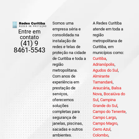
Somos uma
A Redes Curitiba
empresa séria e
atende em toda a
Entre em
consolidada na
região
contato
instalação de
metropolitana de
(41) 9
redes e telas de
Curitiba, em
8461-5543
proteção na cidade
municípios como:
de Curitiba e toda a
Curitiba
,
região
Adrianópolis
,
metropolitana.
Agudos do Sul
,
Com anos de
Almirante
experiência em
Tamandaré
,
prestação de
Araucária
,
Balsa
serviços,
Nova
,
Bocaiúva do
oferecemos
Sul
,
Campina
soluções
Grande do Sul
,
completas para
Campo do Tenente
,
segurança de
Campo Largo
,
janelas, piscinas,
Campo Magro
,
sacadas e outros
Cerro Azul
,
ambientes.
Colombo
,