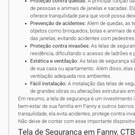
Proteção contra quedas:
A principal função da
de pessoas e animais de janelas e sacadas. El
oferece tranquilidade para que você possa de
Prevenção de acidentes:
Além de quedas, as 
objetos como brinquedos, bolas e animais de
das janelas, evitando acidentes com pedestres 
Proteção contra invasões:
As telas de seguran
residência, dificultando o acesso de ladrões e
Estética e ventilação:
As telas de segurança s
de sua casa ou apartamento. Além disso, elas 
ventilação adequada nos ambientes.
Fácil instalação:
A instalação das telas de seg
de grandes obras ou alterações estruturais em
Em resumo, a tela de segurança é um investimento i
bem-estar de sua família em Fanny e outros bairros 
tranquilidade, ela evita acidentes, protege contra in
Não deixe de contar com esse importante dispositiv
Tela de Segurança em Fanny, CT