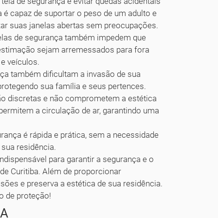
 tela de segurança é evitar quedas acidentais
a é capaz de suportar o peso de um adulto e
ixar suas janelas abertas sem preocupações.
telas de segurança também impedem que
 estimação sejam arremessados para fora
e veículos.
ça também dificultam a invasão de sua
 protegendo sua família e seus pertences.
ão discretas e não comprometem a estética
permitem a circulação de ar, garantindo uma
urança é rápida e prática, sem a necessidade
 sua residência.
ndispensável para garantir a segurança e o
de Curitiba. Além de proporcionar
vasões e preserva a estética de sua residência.
o de proteção!
BA