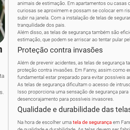
animais de estimação. Em apartamentos ou casas c
curiosas se aproximem e possam se colocar em risc
subir na janela. Com a instalação de telas de seguran
tranquilidade dos pais.
Além disso, as telas de segurança também são efici
estimação, que podem se arriscar ao tentar pular pel
m
Proteção contra invasões
Além de prevenir acidentes, as telas de segurança
proteção contra invasões. Em Fanny, assim como em 
ta
fundamental estar preparado para evitar possíveis
As telas de segurança dificultam o acesso de intrus
Isso proporciona uma sensação de segurança para 
s.
desencorajamento para possíveis invasores.
Qualidade e durabilidade das tel
Na hora de escolher uma
tela de segurança
em Fanny
de qualidade e durabilidade. As telas devem ser fab