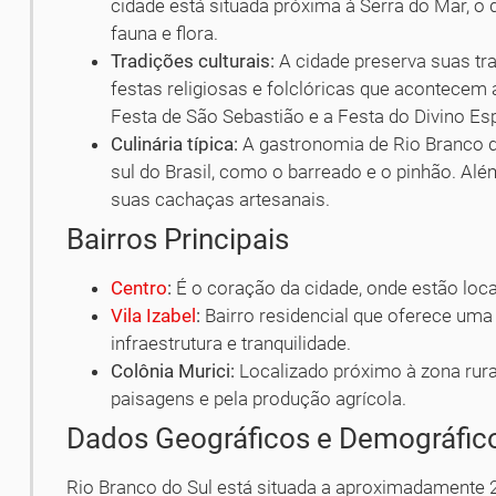
cidade está situada próxima à Serra do Mar, o
fauna e flora.
Tradições culturais:
A cidade preserva suas tra
festas religiosas e folclóricas que acontecem 
Festa de São Sebastião e a Festa do Divino Esp
Culinária típica:
A gastronomia de Rio Branco do
sul do Brasil, como o barreado e o pinhão. Al
suas cachaças artesanais.
Bairros Principais
Centro
:
É o coração da cidade, onde estão loca
Vila Izabel
:
Bairro residencial que oferece uma
infraestrutura e tranquilidade.
Colônia Murici:
Localizado próximo à zona rura
paisagens e pela produção agrícola.
Dados Geográficos e Demográfic
Rio Branco do Sul está situada a aproximadamente 2