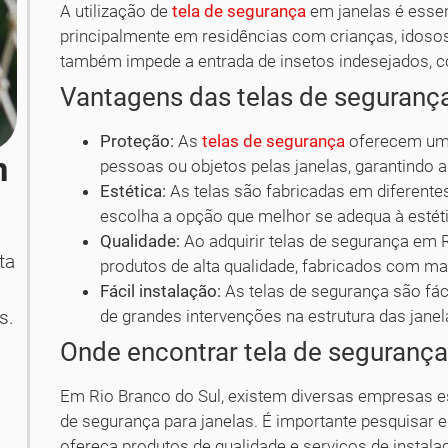
A utilização de
tela de segurança
em janelas é essen
principalmente em residências com crianças, idosos
também impede a entrada de insetos indesejados,
Vantagens das telas de seguranç
Proteção:
As
telas de segurança
oferecem uma 
m
pessoas ou objetos pelas janelas, garantindo 
Estética:
As telas são fabricadas em diferente
escolha a opção que melhor se adequa à estéti
Qualidade:
Ao adquirir telas de segurança em 
ta
produtos de alta qualidade, fabricados com mat
Fácil instalação:
As telas de segurança são fác
de grandes intervenções na estrutura das janel
s.
Onde encontrar tela de segurança
Em Rio Branco do Sul, existem diversas empresas es
de segurança para janelas. É importante pesquisar 
ofereça produtos de qualidade e serviços de instala