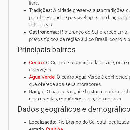
livre.
Tradições:
A cidade preserva suas tradições cu
populares, onde é possível apreciar danças típ
folclóricas.
Gastronomia:
Rio Branco do Sul oferece uma 
pratos típicos da região sul do Brasil, como o b
Principais bairros
Centro
:
O Centro é o coração da cidade, onde 
e serviços.
Água Verde
:
O bairro Água Verde é conhecido p
que oferece aos seus moradores.
Barigui:
O bairro Barigui é bastante residencia
com escolas, comércios e opções de lazer.
Dados geográficos e demográfic
Localização:
Rio Branco do Sul está localizad
estado,
Curitiba
.