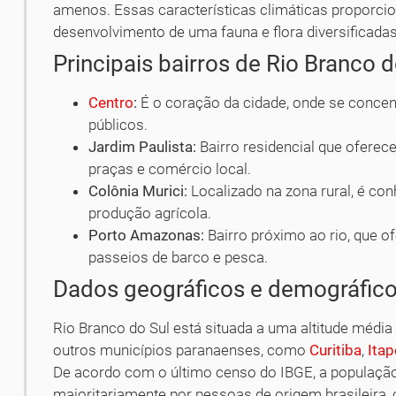
amenos. Essas características climáticas proporci
desenvolvimento de uma fauna e flora diversificadas
Principais bairros de Rio Branco d
Centro
:
É o coração da cidade, onde se concen
públicos.
Jardim Paulista:
Bairro residencial que oferec
praças e comércio local.
Colônia Murici:
Localizado na zona rural, é con
produção agrícola.
Porto Amazonas:
Bairro próximo ao rio, que o
passeios de barco e pesca.
Dados geográficos e demográfic
Rio Branco do Sul está situada a uma altitude média
outros municípios paranaenses, como
Curitiba
,
Ita
De acordo com o último censo do IBGE, a populaçã
majoritariamente por pessoas de origem brasileira