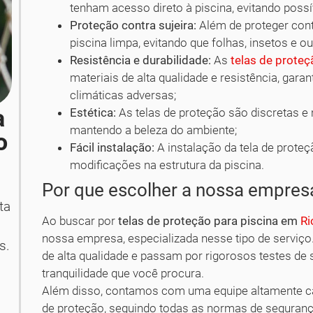
tenham acesso direto à piscina, evitando pos
Proteção contra sujeira:
Além de proteger cont
piscina limpa, evitando que folhas, insetos e o
Resistência e durabilidade:
As
telas de proteç
materiais de alta qualidade e resistência, ga
climáticas adversas;
a
Estética:
As telas de proteção são discretas e
mantendo a beleza do ambiente;
o
Fácil instalação:
A instalação da tela de proteç
modificações na estrutura da piscina.
Por que escolher a nossa empres
ta
Ao buscar por
telas de proteção para piscina em
Ri
nossa empresa, especializada nesse tipo de serviç
s.
de alta qualidade e passam por rigorosos testes de 
tranquilidade que você procura.
Além disso, contamos com uma equipe altamente capa
de proteção, seguindo todas as normas de segurança