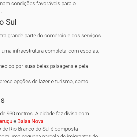
onam condições favoráveis para o
.
o Sul
tra grande parte do comércio e dos serviços
e uma infraestrutura completa, com escolas,
hecido por suas belas paisagens e pela
ferece opções de lazer e turismo, como
os
 de 930 metros. A cidade faz divisa com
peruçu
e
Balsa Nova
.
o de Rio Branco do Sul é composta
, com uma pequena parcela de imigrantes de