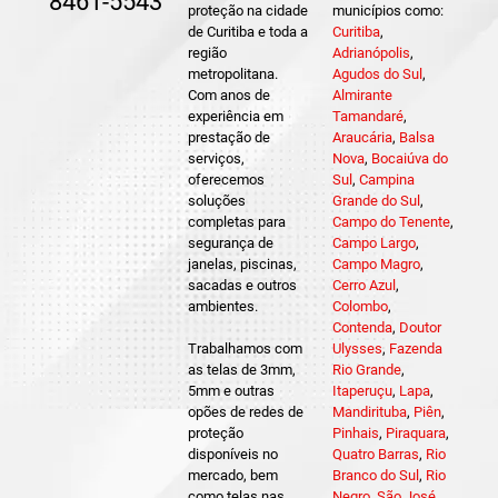
8461-5543
proteção na cidade
municípios como:
de Curitiba e toda a
Curitiba
,
região
Adrianópolis
,
metropolitana.
Agudos do Sul
,
Com anos de
Almirante
experiência em
Tamandaré
,
prestação de
Araucária
,
Balsa
serviços,
Nova
,
Bocaiúva do
oferecemos
Sul
,
Campina
soluções
Grande do Sul
,
completas para
Campo do Tenente
,
segurança de
Campo Largo
,
janelas, piscinas,
Campo Magro
,
sacadas e outros
Cerro Azul
,
ambientes.
Colombo
,
Contenda
,
Doutor
Trabalhamos com
Ulysses
,
Fazenda
as telas de 3mm,
Rio Grande
,
5mm e outras
Itaperuçu
,
Lapa
,
opões de redes de
Mandirituba
,
Piên
,
proteção
Pinhais
,
Piraquara
,
disponíveis no
Quatro Barras
,
Rio
mercado, bem
Branco do Sul
,
Rio
como telas nas
Negro
,
São José