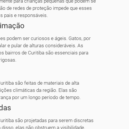
almente para crianças pequenas que podem se
ação de redes de proteção impede que esses
s pais e responsáveis.
stimação
es podem ser curiosos e ágeis. Gatos, por
ar e pular de alturas consideráveis. As
os bairros de Curitiba são essenciais para
rigosas.
ritiba são feitas de materiais de alta
dições climáticas da região. Elas são
urança por um longo período de tempo.
adas
Curitiba são projetadas para serem discretas
isso, elas não obstruem a visibilidade,