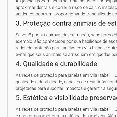
As janelas podem ser uma fonte de riscos, princip
aproximar demais e correr o risco de cair. A instal
acidentes ocorram, proporcionando tranquilidade ao
3. Proteção contra animais de e
Se você possui animais de estimação, sabe como el
exemplo, são conhecidos por sua habilidade de escal
redes de proteção para janelas em Vila Izabel e outr
evitar que seus animais se arrisquem em quedas pe
4. Qualidade e durabilidade
As redes de proteção para janelas em Vila Izabel – Cu
qualidade e durabilidade, capazes de resistir às con
projetadas para suportar impactos e garantir a seg
5. Estética e visibilidade preserv
As redes de proteção para janelas em Vila Izabel – 
e não comprometerem a estética dos imóveis. Além d