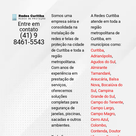
Somos uma
A Redes Curitiba
empresa séria e
atende em toda a
Entre em
consolidada na
região
contato
instalação de
metropolitana de
(41) 9
redes e telas de
Curitiba, em
8461-5543
proteção na cidade
municípios como:
de Curitiba e toda a
Curitiba
,
região
Adrianópolis
,
metropolitana.
Agudos do Sul
,
Com anos de
Almirante
experiência em
Tamandaré
,
prestação de
Araucária
,
Balsa
serviços,
Nova
,
Bocaiúva do
oferecemos
Sul
,
Campina
soluções
Grande do Sul
,
completas para
Campo do Tenente
,
segurança de
Campo Largo
,
janelas, piscinas,
Campo Magro
,
sacadas e outros
Cerro Azul
,
ambientes.
Colombo
,
Contenda
,
Doutor