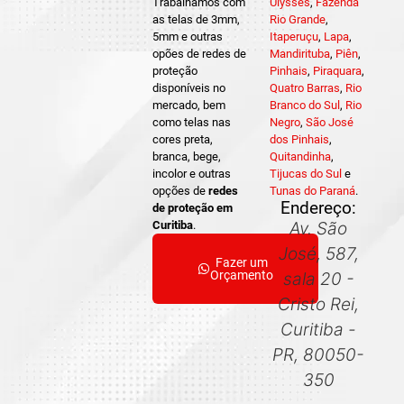
Trabalhamos com
Ulysses
,
Fazenda
as telas de 3mm,
Rio Grande
,
5mm e outras
Itaperuçu
,
Lapa
,
opões de redes de
Mandirituba
,
Piên
,
proteção
Pinhais
,
Piraquara
,
disponíveis no
Quatro Barras
,
Rio
mercado, bem
Branco do Sul
,
Rio
como telas nas
Negro
,
São José
cores preta,
dos Pinhais
,
branca, bege,
Quitandinha
,
incolor e outras
Tijucas do Sul
e
opções de
redes
Tunas do Paraná
.
Endereço:
de proteção em
Curitiba
.
Av. São
José, 587,
Fazer um
Orçamento
sala 20 -
Cristo Rei,
Curitiba -
PR, 80050-
350