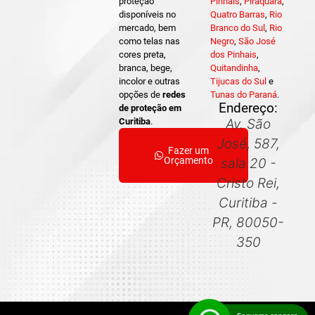
proteção
Pinhais
,
Piraquara
,
disponíveis no
Quatro Barras
,
Rio
mercado, bem
Branco do Sul
,
Rio
como telas nas
Negro
,
São José
cores preta,
dos Pinhais
,
branca, bege,
Quitandinha
,
incolor e outras
Tijucas do Sul
e
opções de
redes
Tunas do Paraná
.
Endereço:
de proteção em
Curitiba
.
Av. São
José, 587,
Fazer um
Orçamento
sala 20 -
Cristo Rei,
Curitiba -
PR, 80050-
350