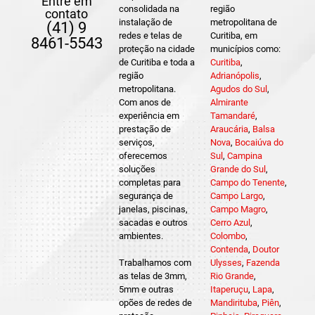
Entre em
consolidada na
região
contato
instalação de
metropolitana de
(41) 9
redes e telas de
Curitiba, em
8461-5543
proteção na cidade
municípios como:
de Curitiba e toda a
Curitiba
,
região
Adrianópolis
,
metropolitana.
Agudos do Sul
,
Com anos de
Almirante
experiência em
Tamandaré
,
prestação de
Araucária
,
Balsa
serviços,
Nova
,
Bocaiúva do
oferecemos
Sul
,
Campina
soluções
Grande do Sul
,
completas para
Campo do Tenente
,
segurança de
Campo Largo
,
janelas, piscinas,
Campo Magro
,
sacadas e outros
Cerro Azul
,
ambientes.
Colombo
,
Contenda
,
Doutor
Trabalhamos com
Ulysses
,
Fazenda
as telas de 3mm,
Rio Grande
,
5mm e outras
Itaperuçu
,
Lapa
,
opões de redes de
Mandirituba
,
Piên
,