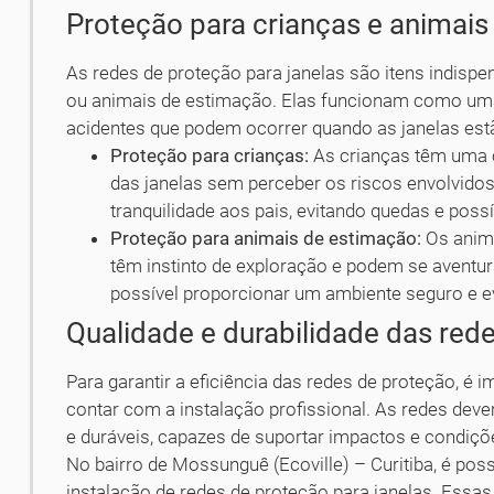
Proteção para crianças e animai
As redes de proteção para janelas são itens indisp
ou animais de estimação. Elas funcionam como uma
acidentes que podem ocorrer quando as janelas est
Proteção para crianças:
As crianças têm uma c
das janelas sem perceber os riscos envolvido
tranquilidade aos pais, evitando quedas e possí
Proteção para animais de estimação:
Os anima
têm instinto de exploração e podem se aventur
possível proporcionar um ambiente seguro e e
Qualidade e durabilidade das red
Para garantir a eficiência das redes de proteção, é 
contar com a instalação profissional. As redes dev
e duráveis, capazes de suportar impactos e condiçõ
No bairro de Mossunguê (Ecoville) – Curitiba, é pos
instalação de redes de proteção para janelas. Essa