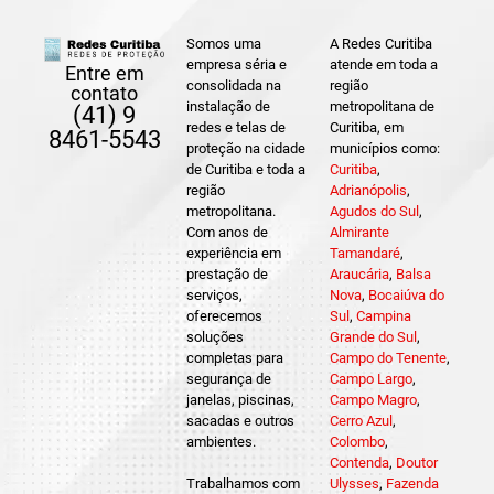
Somos uma
A Redes Curitiba
empresa séria e
atende em toda a
Entre em
consolidada na
região
contato
instalação de
metropolitana de
(41) 9
redes e telas de
Curitiba, em
8461-5543
proteção na cidade
municípios como:
de Curitiba e toda a
Curitiba
,
região
Adrianópolis
,
metropolitana.
Agudos do Sul
,
Com anos de
Almirante
experiência em
Tamandaré
,
prestação de
Araucária
,
Balsa
serviços,
Nova
,
Bocaiúva do
oferecemos
Sul
,
Campina
soluções
Grande do Sul
,
completas para
Campo do Tenente
,
segurança de
Campo Largo
,
janelas, piscinas,
Campo Magro
,
sacadas e outros
Cerro Azul
,
ambientes.
Colombo
,
Contenda
,
Doutor
Trabalhamos com
Ulysses
,
Fazenda