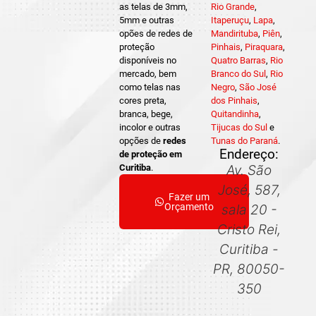
as telas de 3mm,
Rio Grande
,
5mm e outras
Itaperuçu
,
Lapa
,
opões de redes de
Mandirituba
,
Piên
,
proteção
Pinhais
,
Piraquara
,
disponíveis no
Quatro Barras
,
Rio
mercado, bem
Branco do Sul
,
Rio
como telas nas
Negro
,
São José
cores preta,
dos Pinhais
,
branca, bege,
Quitandinha
,
incolor e outras
Tijucas do Sul
e
opções de
redes
Tunas do Paraná
.
Endereço:
de proteção em
Curitiba
.
Av. São
José, 587,
Fazer um
Orçamento
sala 20 -
Cristo Rei,
Curitiba -
PR, 80050-
350