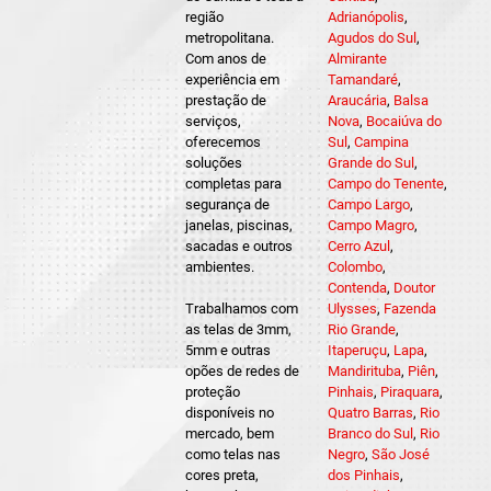
região
Adrianópolis
,
metropolitana.
Agudos do Sul
,
Com anos de
Almirante
experiência em
Tamandaré
,
prestação de
Araucária
,
Balsa
serviços,
Nova
,
Bocaiúva do
oferecemos
Sul
,
Campina
soluções
Grande do Sul
,
completas para
Campo do Tenente
,
segurança de
Campo Largo
,
janelas, piscinas,
Campo Magro
,
sacadas e outros
Cerro Azul
,
ambientes.
Colombo
,
Contenda
,
Doutor
Trabalhamos com
Ulysses
,
Fazenda
as telas de 3mm,
Rio Grande
,
5mm e outras
Itaperuçu
,
Lapa
,
opões de redes de
Mandirituba
,
Piên
,
proteção
Pinhais
,
Piraquara
,
disponíveis no
Quatro Barras
,
Rio
mercado, bem
Branco do Sul
,
Rio
como telas nas
Negro
,
São José
cores preta,
dos Pinhais
,