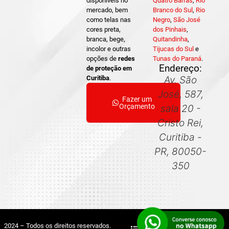
disponíveis no
Quatro Barras
,
Rio
mercado, bem
Branco do Sul
,
Rio
como telas nas
Negro
,
São José
cores preta,
dos Pinhais
,
branca, bege,
Quitandinha
,
incolor e outras
Tijucas do Sul
e
opções de
redes
Tunas do Paraná
.
Endereço:
de proteção em
Curitiba
.
Av. São
José, 587,
Fazer um
Orçamento
sala 20 -
Cristo Rei,
Curitiba -
PR, 80050-
350
2024 – Todos os direitos reservados.
Mapa do Site
Sitemap XML