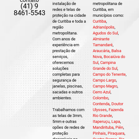
instalação de
metropolitana de
(41) 9
redes e telas de
Curitiba, em
8461-5543
proteção na cidade
municípios como:
de Curitiba e toda a
Curitiba
,
região
Adrianópolis
,
metropolitana.
Agudos do Sul
,
Com anos de
Almirante
experiência em
Tamandaré
,
prestação de
Araucária
,
Balsa
serviços,
Nova
,
Bocaiúva do
oferecemos
Sul
,
Campina
soluções
Grande do Sul
,
completas para
Campo do Tenente
,
segurança de
Campo Largo
,
janelas, piscinas,
Campo Magro
,
sacadas e outros
Cerro Azul
,
ambientes.
Colombo
,
Contenda
,
Doutor
Trabalhamos com
Ulysses
,
Fazenda
as telas de 3mm,
Rio Grande
,
5mm e outras
Itaperuçu
,
Lapa
,
opões de redes de
Mandirituba
,
Piên
,
proteção
Pinhais
,
Piraquara
,