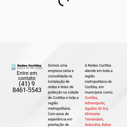
Somos uma
A Redes Curitiba
empresa séria e
atende em toda a
Entre em
consolidada na
região
contato
instalação de
metropolitana de
(41) 9
redes e telas de
Curitiba, em
8461-5543
proteção na cidade
municípios como:
de Curitiba e toda a
Curitiba
,
região
Adrianópolis
,
metropolitana.
Agudos do Sul
,
Com anos de
Almirante
experiência em
Tamandaré
,
prestação de
Araucária
,
Balsa