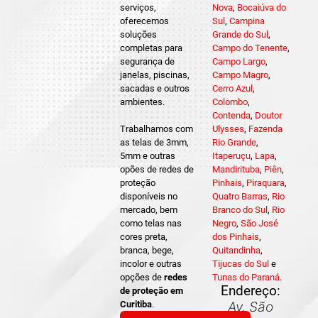
serviços,
Nova
,
Bocaiúva do
oferecemos
Sul
,
Campina
soluções
Grande do Sul
,
completas para
Campo do Tenente
,
segurança de
Campo Largo
,
janelas, piscinas,
Campo Magro
,
sacadas e outros
Cerro Azul
,
ambientes.
Colombo
,
Contenda
,
Doutor
Trabalhamos com
Ulysses
,
Fazenda
as telas de 3mm,
Rio Grande
,
5mm e outras
Itaperuçu
,
Lapa
,
opões de redes de
Mandirituba
,
Piên
,
proteção
Pinhais
,
Piraquara
,
disponíveis no
Quatro Barras
,
Rio
mercado, bem
Branco do Sul
,
Rio
como telas nas
Negro
,
São José
cores preta,
dos Pinhais
,
branca, bege,
Quitandinha
,
incolor e outras
Tijucas do Sul
e
opções de
redes
Tunas do Paraná
.
Endereço:
de proteção em
Curitiba
.
Av. São