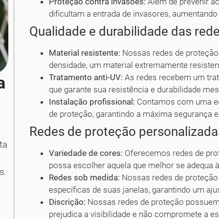
Proteção contra invasões:
Além de prevenir a
dificultam a entrada de invasores, aumentando
Qualidade e durabilidade das red
Material resistente:
Nossas redes de proteção s
densidade, um material extremamente resistent
Tratamento anti-UV:
As redes recebem um trata
a
que garante sua resistência e durabilidade me
Instalação profissional:
Contamos com uma equi
de proteção, garantindo a máxima segurança e 
Redes de proteção personalizada
ta
Variedade de cores:
Oferecemos redes de prot
possa escolher aquela que melhor se adequa 
s.
Redes sob medida:
Nossas redes de proteção
específicas de suas janelas, garantindo um aju
Discrição:
Nossas redes de proteção possuem u
prejudica a visibilidade e não compromete a es