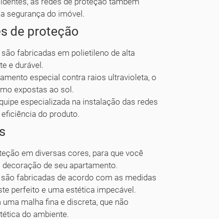
cidentes, as redes de proteção também
 a segurança do imóvel.
es de proteção
ão fabricadas em polietileno de alta
e e durável.
mento especial contra raios ultravioleta, o
smo expostas ao sol.
pe especializada na instalação das redes
eficiência do produto.
s
eção em diversas cores, para que você
à decoração de seu apartamento.
 são fabricadas de acordo com as medidas
ste perfeito e uma estética impecável.
ma malha fina e discreta, que não
tética do ambiente.