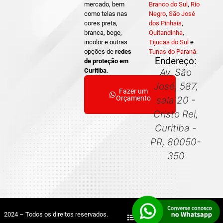
mercado, bem
Branco do Sul
,
Rio
como telas nas
Negro
,
São José
cores preta,
dos Pinhais
,
branca, bege,
Quitandinha
,
incolor e outras
Tijucas do Sul
e
opções de
redes
Tunas do Paraná
.
Endereço:
de proteção em
Curitiba
.
Av. São
José, 587,
Fazer um
Orçamento
sala 20 -
Cristo Rei,
Curitiba -
PR, 80050-
350
2024 – Todos os direitos reservados.
Mapa do Site
Sitemap XML