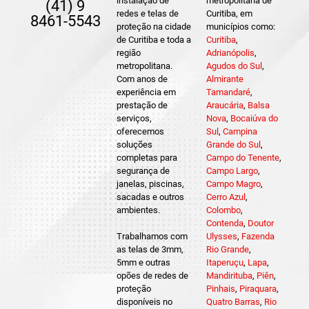
instalação de
metropolitana de
(41) 9
redes e telas de
Curitiba, em
8461-5543
proteção na cidade
municípios como:
de Curitiba e toda a
Curitiba
,
região
Adrianópolis
,
metropolitana.
Agudos do Sul
,
Com anos de
Almirante
experiência em
Tamandaré
,
prestação de
Araucária
,
Balsa
serviços,
Nova
,
Bocaiúva do
oferecemos
Sul
,
Campina
soluções
Grande do Sul
,
completas para
Campo do Tenente
,
segurança de
Campo Largo
,
janelas, piscinas,
Campo Magro
,
sacadas e outros
Cerro Azul
,
ambientes.
Colombo
,
Contenda
,
Doutor
Trabalhamos com
Ulysses
,
Fazenda
as telas de 3mm,
Rio Grande
,
5mm e outras
Itaperuçu
,
Lapa
,
opões de redes de
Mandirituba
,
Piên
,
proteção
Pinhais
,
Piraquara
,
disponíveis no
Quatro Barras
,
Rio