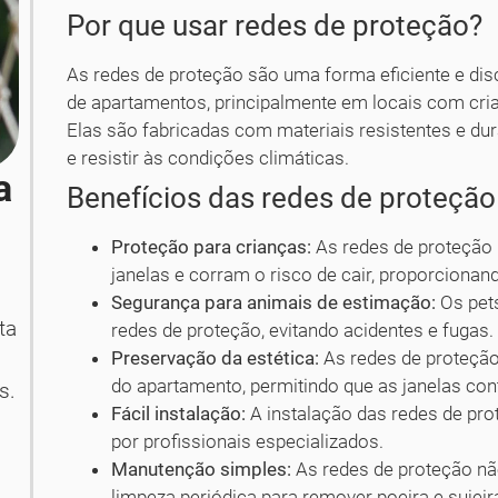
Por que usar redes de proteção?
As redes de proteção são uma forma eficiente e dis
de apartamentos, principalmente em locais com cr
Elas são fabricadas com materiais resistentes e du
e resistir às condições climáticas.
a
Benefícios das redes de proteçã
Proteção para crianças:
As redes de proteção
janelas e corram o risco de cair, proporcionand
Segurança para animais de estimação:
Os pet
ta
redes de proteção, evitando acidentes e fugas.
Preservação da estética:
As redes de proteção 
do apartamento, permitindo que as janelas co
s.
Fácil instalação:
A instalação das redes de prot
por profissionais especializados.
Manutenção simples:
As redes de proteção n
limpeza periódica para remover poeira e sujeir