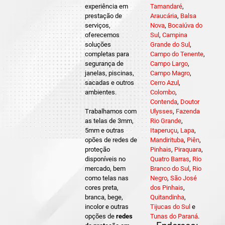
experiência em
Tamandaré
,
prestação de
Araucária
,
Balsa
serviços,
Nova
,
Bocaiúva do
oferecemos
Sul
,
Campina
soluções
Grande do Sul
,
completas para
Campo do Tenente
,
segurança de
Campo Largo
,
janelas, piscinas,
Campo Magro
,
sacadas e outros
Cerro Azul
,
ambientes.
Colombo
,
Contenda
,
Doutor
Trabalhamos com
Ulysses
,
Fazenda
as telas de 3mm,
Rio Grande
,
5mm e outras
Itaperuçu
,
Lapa
,
opões de redes de
Mandirituba
,
Piên
,
proteção
Pinhais
,
Piraquara
,
disponíveis no
Quatro Barras
,
Rio
mercado, bem
Branco do Sul
,
Rio
como telas nas
Negro
,
São José
cores preta,
dos Pinhais
,
branca, bege,
Quitandinha
,
incolor e outras
Tijucas do Sul
e
opções de
redes
Tunas do Paraná
.