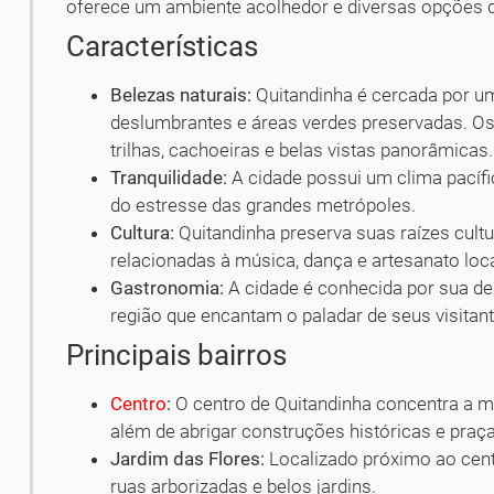
oferece um ambiente acolhedor e diversas opções de
Características
Belezas naturais:
Quitandinha é cercada por u
deslumbrantes e áreas verdes preservadas. O
trilhas, cachoeiras e belas vistas panorâmicas.
Tranquilidade:
A cidade possui um clima pacífic
do estresse das grandes metrópoles.
Cultura:
Quitandinha preserva suas raízes cultu
relacionadas à música, dança e artesanato loca
Gastronomia:
A cidade é conhecida por sua del
região que encantam o paladar de seus visitant
Principais bairros
Centro
:
O centro de Quitandinha concentra a ma
além de abrigar construções históricas e pra
Jardim das Flores:
Localizado próximo ao centr
ruas arborizadas e belos jardins.