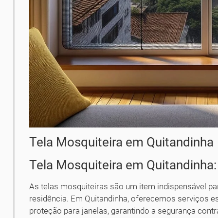
Tela Mosquiteira em Quitandinha
Tela Mosquiteira em Quitandinha:
As telas mosquiteiras são um item indispensável p
residência. Em Quitandinha, oferecemos serviços es
proteção para janelas, garantindo a segurança cont