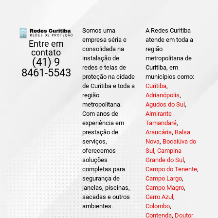
Somos uma
A Redes Curitiba
empresa séria e
atende em toda a
Entre em
consolidada na
região
contato
instalação de
metropolitana de
(41) 9
redes e telas de
Curitiba, em
8461-5543
proteção na cidade
municípios como:
de Curitiba e toda a
Curitiba
,
região
Adrianópolis
,
metropolitana.
Agudos do Sul
,
Com anos de
Almirante
experiência em
Tamandaré
,
prestação de
Araucária
,
Balsa
serviços,
Nova
,
Bocaiúva do
oferecemos
Sul
,
Campina
soluções
Grande do Sul
,
completas para
Campo do Tenente
,
segurança de
Campo Largo
,
janelas, piscinas,
Campo Magro
,
sacadas e outros
Cerro Azul
,
ambientes.
Colombo
,
Contenda
,
Doutor