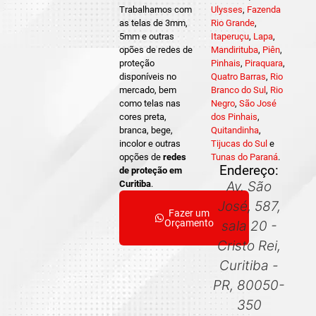
Trabalhamos com
Ulysses
,
Fazenda
as telas de 3mm,
Rio Grande
,
5mm e outras
Itaperuçu
,
Lapa
,
opões de redes de
Mandirituba
,
Piên
,
proteção
Pinhais
,
Piraquara
,
disponíveis no
Quatro Barras
,
Rio
mercado, bem
Branco do Sul
,
Rio
como telas nas
Negro
,
São José
cores preta,
dos Pinhais
,
branca, bege,
Quitandinha
,
incolor e outras
Tijucas do Sul
e
opções de
redes
Tunas do Paraná
.
Endereço:
de proteção em
Curitiba
.
Av. São
José, 587,
Fazer um
Orçamento
sala 20 -
Cristo Rei,
Curitiba -
PR, 80050-
350