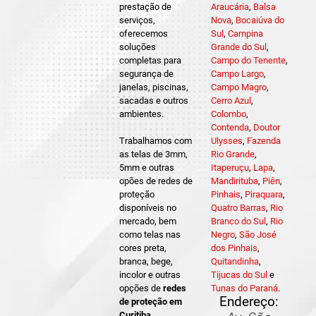
prestação de
Araucária
,
Balsa
serviços,
Nova
,
Bocaiúva do
oferecemos
Sul
,
Campina
soluções
Grande do Sul
,
completas para
Campo do Tenente
,
segurança de
Campo Largo
,
janelas, piscinas,
Campo Magro
,
sacadas e outros
Cerro Azul
,
ambientes.
Colombo
,
Contenda
,
Doutor
Trabalhamos com
Ulysses
,
Fazenda
as telas de 3mm,
Rio Grande
,
5mm e outras
Itaperuçu
,
Lapa
,
opões de redes de
Mandirituba
,
Piên
,
proteção
Pinhais
,
Piraquara
,
disponíveis no
Quatro Barras
,
Rio
mercado, bem
Branco do Sul
,
Rio
como telas nas
Negro
,
São José
cores preta,
dos Pinhais
,
branca, bege,
Quitandinha
,
incolor e outras
Tijucas do Sul
e
opções de
redes
Tunas do Paraná
.
Endereço:
de proteção em
Curitiba
.