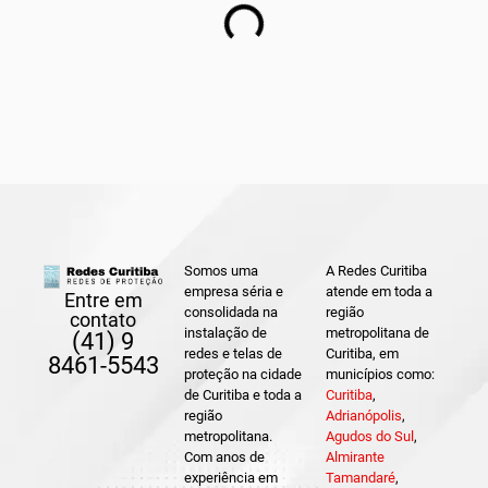
Somos uma
A Redes Curitiba
empresa séria e
atende em toda a
Entre em
consolidada na
região
contato
instalação de
metropolitana de
(41) 9
redes e telas de
Curitiba, em
8461-5543
proteção na cidade
municípios como:
de Curitiba e toda a
Curitiba
,
região
Adrianópolis
,
metropolitana.
Agudos do Sul
,
Com anos de
Almirante
experiência em
Tamandaré
,