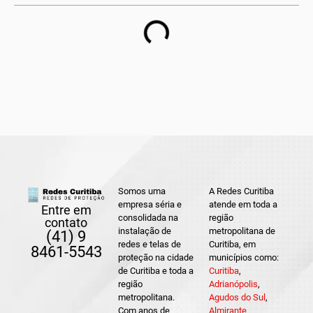
Somos uma
A Redes Curitiba
empresa séria e
atende em toda a
Entre em
consolidada na
região
contato
instalação de
metropolitana de
(41) 9
redes e telas de
Curitiba, em
8461-5543
proteção na cidade
municípios como:
de Curitiba e toda a
Curitiba
,
região
Adrianópolis
,
metropolitana.
Agudos do Sul
,
Com anos de
Almirante