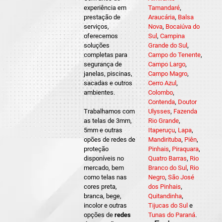
experiência em
Tamandaré
,
prestação de
Araucária
,
Balsa
serviços,
Nova
,
Bocaiúva do
oferecemos
Sul
,
Campina
soluções
Grande do Sul
,
completas para
Campo do Tenente
,
segurança de
Campo Largo
,
janelas, piscinas,
Campo Magro
,
sacadas e outros
Cerro Azul
,
ambientes.
Colombo
,
Contenda
,
Doutor
Trabalhamos com
Ulysses
,
Fazenda
as telas de 3mm,
Rio Grande
,
5mm e outras
Itaperuçu
,
Lapa
,
opões de redes de
Mandirituba
,
Piên
,
proteção
Pinhais
,
Piraquara
,
disponíveis no
Quatro Barras
,
Rio
mercado, bem
Branco do Sul
,
Rio
como telas nas
Negro
,
São José
cores preta,
dos Pinhais
,
branca, bege,
Quitandinha
,
incolor e outras
Tijucas do Sul
e
opções de
redes
Tunas do Paraná
.