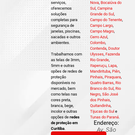
serviços,
Nova
,
Bocaiúva do
oferecemos
Sul
,
Campina
soluções
Grande do Sul
,
completas para
Campo do Tenente
,
segurança de
Campo Largo
,
janelas, piscinas,
Campo Magro
,
sacadas e outros
Cerro Azul
,
ambientes.
Colombo
,
Contenda
,
Doutor
Trabalhamos com
Ulysses
,
Fazenda
as telas de 3mm,
Rio Grande
,
5mm e outras
Itaperuçu
,
Lapa
,
opões de redes de
Mandirituba
,
Piên
,
proteção
Pinhais
,
Piraquara
,
disponíveis no
Quatro Barras
,
Rio
mercado, bem
Branco do Sul
,
Rio
como telas nas
Negro
,
São José
cores preta,
dos Pinhais
,
branca, bege,
Quitandinha
,
incolor e outras
Tijucas do Sul
e
opções de
redes
Tunas do Paraná
.
Endereço:
de proteção em
Curitiba
.
Av. São