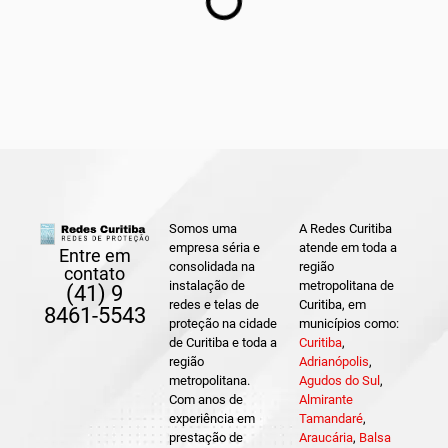
Somos uma
A Redes Curitiba
empresa séria e
atende em toda a
Entre em
consolidada na
região
contato
instalação de
metropolitana de
(41) 9
redes e telas de
Curitiba, em
8461-5543
proteção na cidade
municípios como:
de Curitiba e toda a
Curitiba
,
região
Adrianópolis
,
metropolitana.
Agudos do Sul
,
Com anos de
Almirante
experiência em
Tamandaré
,
prestação de
Araucária
,
Balsa