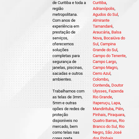
de Curitiba e toda a
Curitiba
,
região
Adrianópolis
,
metropolitana.
Agudos do Sul
,
Com anos de
Almirante
experiência em
Tamandaré
,
prestação de
Araucária
,
Balsa
serviços,
Nova
,
Bocaiúva do
oferecemos
Sul
,
Campina
soluções
Grande do Sul
,
completas para
Campo do Tenente
,
segurança de
Campo Largo
,
janelas, piscinas,
Campo Magro
,
sacadas e outros
Cerro Azul
,
ambientes.
Colombo
,
Contenda
,
Doutor
Trabalhamos com
Ulysses
,
Fazenda
as telas de 3mm,
Rio Grande
,
5mm e outras
Itaperuçu
,
Lapa
,
opões de redes de
Mandirituba
,
Piên
,
proteção
Pinhais
,
Piraquara
,
disponíveis no
Quatro Barras
,
Rio
mercado, bem
Branco do Sul
,
Rio
como telas nas
Negro
,
São José
cores preta,
dos Pinhais
,