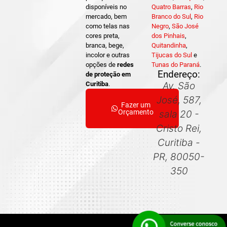
disponíveis no
Quatro Barras
,
Rio
mercado, bem
Branco do Sul
,
Rio
como telas nas
Negro
,
São José
cores preta,
dos Pinhais
,
branca, bege,
Quitandinha
,
incolor e outras
Tijucas do Sul
e
opções de
redes
Tunas do Paraná
.
Endereço:
de proteção em
Curitiba
.
Av. São
José, 587,
Fazer um
Orçamento
sala 20 -
Cristo Rei,
Curitiba -
PR, 80050-
350