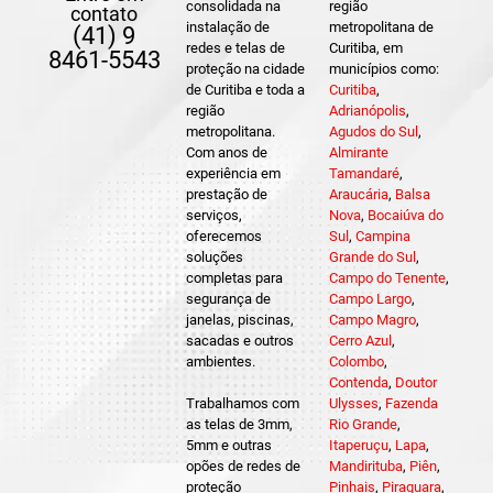
consolidada na
região
contato
instalação de
metropolitana de
(41) 9
redes e telas de
Curitiba, em
8461-5543
proteção na cidade
municípios como:
de Curitiba e toda a
Curitiba
,
região
Adrianópolis
,
metropolitana.
Agudos do Sul
,
Com anos de
Almirante
experiência em
Tamandaré
,
prestação de
Araucária
,
Balsa
serviços,
Nova
,
Bocaiúva do
oferecemos
Sul
,
Campina
soluções
Grande do Sul
,
completas para
Campo do Tenente
,
segurança de
Campo Largo
,
janelas, piscinas,
Campo Magro
,
sacadas e outros
Cerro Azul
,
ambientes.
Colombo
,
Contenda
,
Doutor
Trabalhamos com
Ulysses
,
Fazenda
as telas de 3mm,
Rio Grande
,
5mm e outras
Itaperuçu
,
Lapa
,
opões de redes de
Mandirituba
,
Piên
,
proteção
Pinhais
,
Piraquara
,