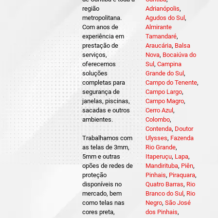
região
Adrianópolis
,
metropolitana.
Agudos do Sul
,
Com anos de
Almirante
experiência em
Tamandaré
,
prestação de
Araucária
,
Balsa
serviços,
Nova
,
Bocaiúva do
oferecemos
Sul
,
Campina
soluções
Grande do Sul
,
completas para
Campo do Tenente
,
segurança de
Campo Largo
,
janelas, piscinas,
Campo Magro
,
sacadas e outros
Cerro Azul
,
ambientes.
Colombo
,
Contenda
,
Doutor
Trabalhamos com
Ulysses
,
Fazenda
as telas de 3mm,
Rio Grande
,
5mm e outras
Itaperuçu
,
Lapa
,
opões de redes de
Mandirituba
,
Piên
,
proteção
Pinhais
,
Piraquara
,
disponíveis no
Quatro Barras
,
Rio
mercado, bem
Branco do Sul
,
Rio
como telas nas
Negro
,
São José
cores preta,
dos Pinhais
,