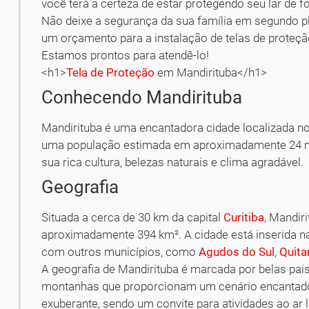
você terá a certeza de estar protegendo seu lar de f
Não deixe a segurança da sua família em segundo pl
um orçamento para a instalação de telas de proteç
Estamos prontos para atendê-lo!
<h1>
Tela de Proteção
em Mandirituba</h1>
Conhecendo Mandirituba
Mandirituba é uma encantadora cidade localizada no
uma população estimada em aproximadamente 24 mil
sua rica cultura, belezas naturais e clima agradável.
Geografia
Situada a cerca de 30 km da capital
Curitiba
, Mandir
aproximadamente 394 km². A cidade está inserida na 
com outros municípios, como
Agudos do Sul
,
Quita
A geografia de Mandirituba é marcada por belas pa
montanhas que proporcionam um cenário encantador
exuberante, sendo um convite para atividades ao ar l