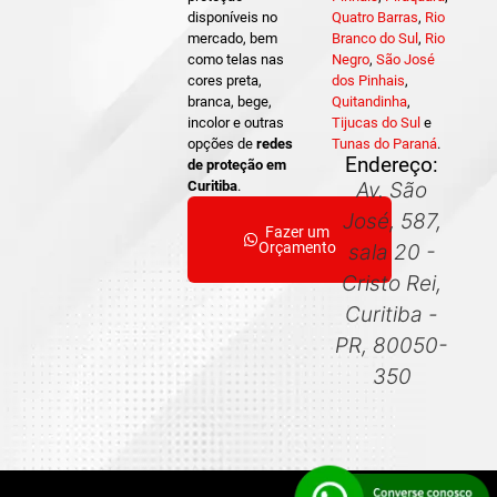
disponíveis no
Quatro Barras
,
Rio
mercado, bem
Branco do Sul
,
Rio
como telas nas
Negro
,
São José
cores preta,
dos Pinhais
,
branca, bege,
Quitandinha
,
incolor e outras
Tijucas do Sul
e
opções de
redes
Tunas do Paraná
.
Endereço:
de proteção em
Curitiba
.
Av. São
José, 587,
Fazer um
Orçamento
sala 20 -
Cristo Rei,
Curitiba -
PR, 80050-
350