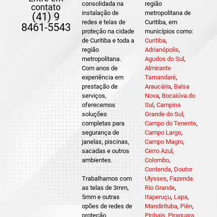
consolidada na
região
contato
instalação de
metropolitana de
(41) 9
redes e telas de
Curitiba, em
8461-5543
proteção na cidade
municípios como:
de Curitiba e toda a
Curitiba
,
região
Adrianópolis
,
metropolitana.
Agudos do Sul
,
Com anos de
Almirante
experiência em
Tamandaré
,
prestação de
Araucária
,
Balsa
serviços,
Nova
,
Bocaiúva do
oferecemos
Sul
,
Campina
soluções
Grande do Sul
,
completas para
Campo do Tenente
,
segurança de
Campo Largo
,
janelas, piscinas,
Campo Magro
,
sacadas e outros
Cerro Azul
,
ambientes.
Colombo
,
Contenda
,
Doutor
Trabalhamos com
Ulysses
,
Fazenda
as telas de 3mm,
Rio Grande
,
5mm e outras
Itaperuçu
,
Lapa
,
opões de redes de
Mandirituba
,
Piên
,
proteção
Pinhais
,
Piraquara
,