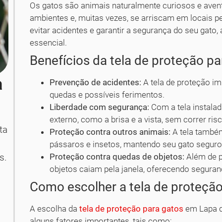
Os gatos são animais naturalmente curiosos e aven
ambientes e, muitas vezes, se arriscam em locais p
evitar acidentes e garantir a segurança do seu gato,
essencial.
Benefícios da tela de proteção pa
a
Prevenção de acidentes:
A tela de proteção im
quedas e possíveis ferimentos.
Liberdade com segurança:
Com a tela instalad
externo, como a brisa e a vista, sem correr ris
ta
Proteção contra outros animais:
A tela també
pássaros e insetos, mantendo seu gato seguro
Proteção contra quedas de objetos:
Além de p
s.
objetos caiam pela janela, oferecendo seguran
Como escolher a tela de proteção
A escolha da
tela de proteção para gatos
em Lapa d
alguns fatores importantes, tais como: