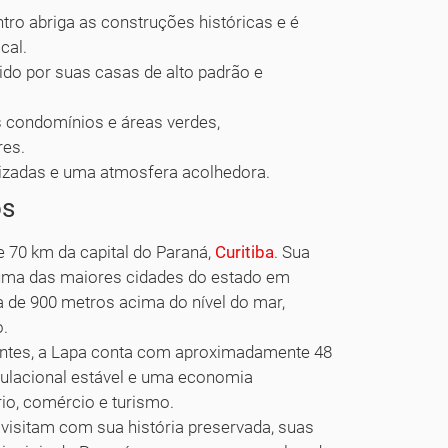
tro abriga as construções históricas e é
cal.
ido por suas casas de alto padrão e
s condomínios e áreas verdes,
res.
rizadas e uma atmosfera acolhedora.
os
 70 km da capital do Paraná,
Curitiba
. Sua
na uma das maiores cidades do estado em
a de 900 metros acima do nível do mar,
o.
entes, a Lapa conta com aproximadamente 48
pulacional estável e uma economia
io, comércio e turismo.
visitam com sua história preservada, suas