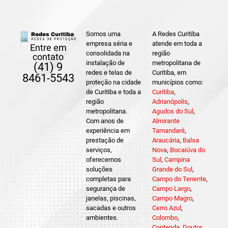
Somos uma
A Redes Curitiba
empresa séria e
atende em toda a
Entre em
consolidada na
região
contato
instalação de
metropolitana de
(41) 9
redes e telas de
Curitiba, em
8461-5543
proteção na cidade
municípios como:
de Curitiba e toda a
Curitiba
,
região
Adrianópolis
,
metropolitana.
Agudos do Sul
,
Com anos de
Almirante
experiência em
Tamandaré
,
prestação de
Araucária
,
Balsa
serviços,
Nova
,
Bocaiúva do
oferecemos
Sul
,
Campina
soluções
Grande do Sul
,
completas para
Campo do Tenente
,
segurança de
Campo Largo
,
janelas, piscinas,
Campo Magro
,
sacadas e outros
Cerro Azul
,
ambientes.
Colombo
,
Contenda
,
Doutor