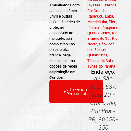
Trabalhamos com
Ulysses
,
Fazenda
as telas de 3mm,
Rio Grande
,
5mm e outras
Itaperuçu
,
Lapa
,
opões de redes de
Mandirituba
,
Piên
,
proteção
Pinhais
,
Piraquara
,
disponíveis no
Quatro Barras
,
Rio
mercado, bem
Branco do Sul
,
Rio
como telas nas
Negro
,
São José
cores preta,
dos Pinhais
,
branca, bege,
Quitandinha
,
incolor e outras
Tijucas do Sul
e
opções de
redes
Tunas do Paraná
.
Endereço:
de proteção em
Curitiba
.
Av. São
José, 587,
Fazer um
Orçamento
sala 20 -
Cristo Rei,
Curitiba -
PR, 80050-
350