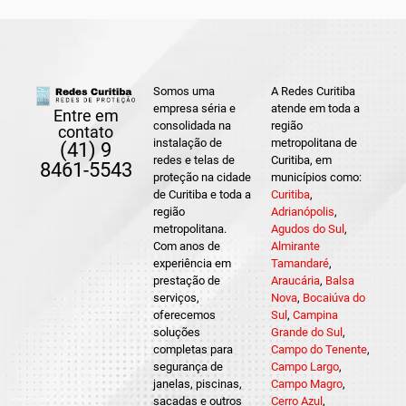
Somos uma
A Redes Curitiba
empresa séria e
atende em toda a
Entre em
consolidada na
região
contato
instalação de
metropolitana de
(41) 9
redes e telas de
Curitiba, em
8461-5543
proteção na cidade
municípios como:
de Curitiba e toda a
Curitiba
,
região
Adrianópolis
,
metropolitana.
Agudos do Sul
,
Com anos de
Almirante
experiência em
Tamandaré
,
prestação de
Araucária
,
Balsa
serviços,
Nova
,
Bocaiúva do
oferecemos
Sul
,
Campina
soluções
Grande do Sul
,
completas para
Campo do Tenente
,
segurança de
Campo Largo
,
janelas, piscinas,
Campo Magro
,
sacadas e outros
Cerro Azul
,