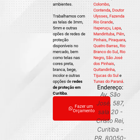
ambientes.
Colombo
,
Contenda
,
Doutor
Trabalhamos com
Ulysses
,
Fazenda
as telas de 3mm,
Rio Grande
,
5mm e outras
Itaperuçu
,
Lapa
,
opões de redes de
Mandirituba
,
Piên
,
proteção
Pinhais
,
Piraquara
,
disponíveis no
Quatro Barras
,
Rio
mercado, bem
Branco do Sul
,
Rio
como telas nas
Negro
,
São José
cores preta,
dos Pinhais
,
branca, bege,
Quitandinha
,
incolor e outras
Tijucas do Sul
e
opções de
redes
Tunas do Paraná
.
Endereço:
de proteção em
Curitiba
.
Av. São
José, 587,
Fazer um
Orçamento
sala 20 -
Cristo Rei,
Curitiba -
PR, 80050-