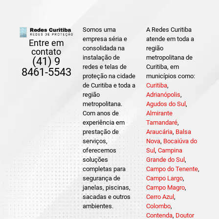
Somos uma
A Redes Curitiba
empresa séria e
atende em toda a
Entre em
consolidada na
região
contato
instalação de
metropolitana de
(41) 9
redes e telas de
Curitiba, em
8461-5543
proteção na cidade
municípios como:
de Curitiba e toda a
Curitiba
,
região
Adrianópolis
,
metropolitana.
Agudos do Sul
,
Com anos de
Almirante
experiência em
Tamandaré
,
prestação de
Araucária
,
Balsa
serviços,
Nova
,
Bocaiúva do
oferecemos
Sul
,
Campina
soluções
Grande do Sul
,
completas para
Campo do Tenente
,
segurança de
Campo Largo
,
janelas, piscinas,
Campo Magro
,
sacadas e outros
Cerro Azul
,
ambientes.
Colombo
,
Contenda
,
Doutor