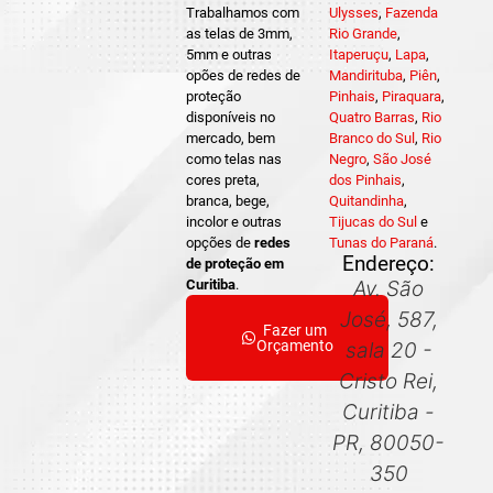
Trabalhamos com
Ulysses
,
Fazenda
as telas de 3mm,
Rio Grande
,
5mm e outras
Itaperuçu
,
Lapa
,
opões de redes de
Mandirituba
,
Piên
,
proteção
Pinhais
,
Piraquara
,
disponíveis no
Quatro Barras
,
Rio
mercado, bem
Branco do Sul
,
Rio
como telas nas
Negro
,
São José
cores preta,
dos Pinhais
,
branca, bege,
Quitandinha
,
incolor e outras
Tijucas do Sul
e
opções de
redes
Tunas do Paraná
.
Endereço:
de proteção em
Curitiba
.
Av. São
José, 587,
Fazer um
Orçamento
sala 20 -
Cristo Rei,
Curitiba -
PR, 80050-
350