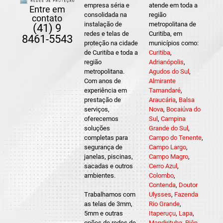
empresa séria e
atende em toda a
Entre em
consolidada na
região
contato
instalação de
metropolitana de
(41) 9
redes e telas de
Curitiba, em
8461-5543
proteção na cidade
municípios como:
de Curitiba e toda a
Curitiba
,
região
Adrianópolis
,
metropolitana.
Agudos do Sul
,
Com anos de
Almirante
experiência em
Tamandaré
,
prestação de
Araucária
,
Balsa
serviços,
Nova
,
Bocaiúva do
oferecemos
Sul
,
Campina
soluções
Grande do Sul
,
completas para
Campo do Tenente
,
segurança de
Campo Largo
,
janelas, piscinas,
Campo Magro
,
sacadas e outros
Cerro Azul
,
ambientes.
Colombo
,
Contenda
,
Doutor
Trabalhamos com
Ulysses
,
Fazenda
as telas de 3mm,
Rio Grande
,
5mm e outras
Itaperuçu
,
Lapa
,
opões de redes de
Mandirituba
,
Piên
,