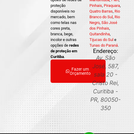
proteção
Pinhais
,
Piraquara
,
disponíveis no
Quatro Barras
,
Rio
mercado, bem
Branco do Sul
,
Rio
como telas nas
Negro
,
São José
cores preta,
dos Pinhais
,
branca, bege,
Quitandinha
,
incolor e outras
Tijucas do Sul
e
opções de
redes
Tunas do Paraná
.
Endereço:
de proteção em
Curitiba
.
Av. São
José, 587,
Fazer um
Orçamento
sala 20 -
Cristo Rei,
Curitiba -
PR, 80050-
350