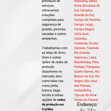
prestação de
Araucária
,
Balsa
serviços,
Nova
,
Bocaiúva do
oferecemos
Sul
,
Campina
soluções
Grande do Sul
,
completas para
Campo do Tenente
,
segurança de
Campo Largo
,
janelas, piscinas,
Campo Magro
,
sacadas e outros
Cerro Azul
,
ambientes.
Colombo
,
Contenda
,
Doutor
Trabalhamos com
Ulysses
,
Fazenda
as telas de 3mm,
Rio Grande
,
5mm e outras
Itaperuçu
,
Lapa
,
opões de redes de
Mandirituba
,
Piên
,
proteção
Pinhais
,
Piraquara
,
disponíveis no
Quatro Barras
,
Rio
mercado, bem
Branco do Sul
,
Rio
como telas nas
Negro
,
São José
cores preta,
dos Pinhais
,
branca, bege,
Quitandinha
,
incolor e outras
Tijucas do Sul
e
opções de
redes
Tunas do Paraná
.
Endereço:
de proteção em
Curitiba
.
Av. São