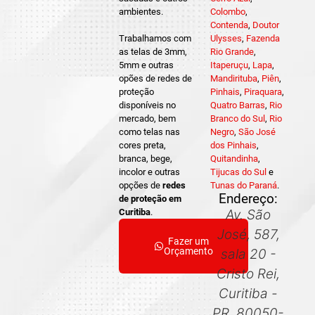
ambientes.
Colombo
,
Contenda
,
Doutor
Trabalhamos com
Ulysses
,
Fazenda
as telas de 3mm,
Rio Grande
,
5mm e outras
Itaperuçu
,
Lapa
,
opões de redes de
Mandirituba
,
Piên
,
proteção
Pinhais
,
Piraquara
,
disponíveis no
Quatro Barras
,
Rio
mercado, bem
Branco do Sul
,
Rio
como telas nas
Negro
,
São José
cores preta,
dos Pinhais
,
branca, bege,
Quitandinha
,
incolor e outras
Tijucas do Sul
e
opções de
redes
Tunas do Paraná
.
Endereço:
de proteção em
Curitiba
.
Av. São
José, 587,
Fazer um
Orçamento
sala 20 -
Cristo Rei,
Curitiba -
PR, 80050-