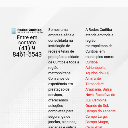
Somos uma
A Redes Curitiba
empresa séria e
atende em toda a
Entre em
consolidada na
região
contato
instalação de
metropolitana de
(41) 9
redes e telas de
Curitiba, em
8461-5543
proteção na cidade
municípios como:
de Curitiba e toda a
Curitiba
,
região
Adrianópolis
,
metropolitana.
Agudos do Sul
,
Com anos de
Almirante
experiência em
Tamandaré
,
prestação de
Araucária
,
Balsa
serviços,
Nova
,
Bocaiúva do
oferecemos
Sul
,
Campina
soluções
Grande do Sul
,
completas para
Campo do Tenente
,
segurança de
Campo Largo
,
janelas, piscinas,
Campo Magro
,
sacadas e outros
Cerro Azul
,