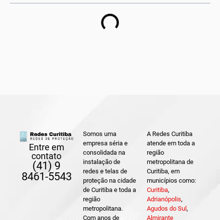
Somos uma
A Redes Curitiba
empresa séria e
atende em toda a
Entre em
consolidada na
região
contato
instalação de
metropolitana de
(41) 9
redes e telas de
Curitiba, em
8461-5543
proteção na cidade
municípios como:
de Curitiba e toda a
Curitiba
,
região
Adrianópolis
,
metropolitana.
Agudos do Sul
,
Com anos de
Almirante