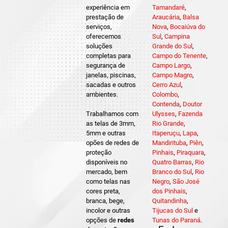
experiência em
Tamandaré
,
prestação de
Araucária
,
Balsa
serviços,
Nova
,
Bocaiúva do
oferecemos
Sul
,
Campina
soluções
Grande do Sul
,
completas para
Campo do Tenente
,
segurança de
Campo Largo
,
janelas, piscinas,
Campo Magro
,
sacadas e outros
Cerro Azul
,
ambientes.
Colombo
,
Contenda
,
Doutor
Trabalhamos com
Ulysses
,
Fazenda
as telas de 3mm,
Rio Grande
,
5mm e outras
Itaperuçu
,
Lapa
,
opões de redes de
Mandirituba
,
Piên
,
proteção
Pinhais
,
Piraquara
,
disponíveis no
Quatro Barras
,
Rio
mercado, bem
Branco do Sul
,
Rio
como telas nas
Negro
,
São José
cores preta,
dos Pinhais
,
branca, bege,
Quitandinha
,
incolor e outras
Tijucas do Sul
e
opções de
redes
Tunas do Paraná
.