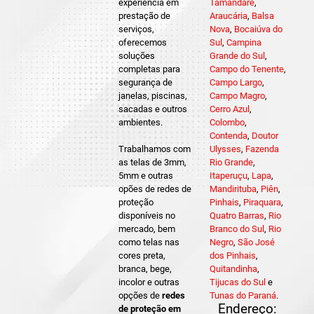
experiência em
Tamandaré
,
prestação de
Araucária
,
Balsa
serviços,
Nova
,
Bocaiúva do
oferecemos
Sul
,
Campina
soluções
Grande do Sul
,
completas para
Campo do Tenente
,
segurança de
Campo Largo
,
janelas, piscinas,
Campo Magro
,
sacadas e outros
Cerro Azul
,
ambientes.
Colombo
,
Contenda
,
Doutor
Trabalhamos com
Ulysses
,
Fazenda
as telas de 3mm,
Rio Grande
,
5mm e outras
Itaperuçu
,
Lapa
,
opões de redes de
Mandirituba
,
Piên
,
proteção
Pinhais
,
Piraquara
,
disponíveis no
Quatro Barras
,
Rio
mercado, bem
Branco do Sul
,
Rio
como telas nas
Negro
,
São José
cores preta,
dos Pinhais
,
branca, bege,
Quitandinha
,
incolor e outras
Tijucas do Sul
e
opções de
redes
Tunas do Paraná
.
Endereço:
de proteção em