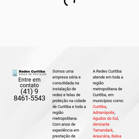
Somos uma
A Redes Curitiba
empresa séria e
atende em toda a
Entre em
consolidada na
região
contato
instalação de
metropolitana de
(41) 9
redes e telas de
Curitiba, em
8461-5543
proteção na cidade
municípios como:
de Curitiba e toda a
Curitiba
,
região
Adrianópolis
,
metropolitana.
Agudos do Sul
,
Com anos de
Almirante
experiência em
Tamandaré
,
prestação de
Araucária
,
Balsa