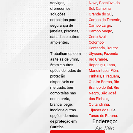
serviços,
Nova
,
Bocaiúva do
oferecemos
Sul
,
Campina
soluções
Grande do Sul
,
completas para
Campo do Tenente
,
segurança de
Campo Largo
,
janelas, piscinas,
Campo Magro
,
sacadas e outros
Cerro Azul
,
ambientes.
Colombo
,
Contenda
,
Doutor
Trabalhamos com
Ulysses
,
Fazenda
as telas de 3mm,
Rio Grande
,
5mm e outras
Itaperuçu
,
Lapa
,
opões de redes de
Mandirituba
,
Piên
,
proteção
Pinhais
,
Piraquara
,
disponíveis no
Quatro Barras
,
Rio
mercado, bem
Branco do Sul
,
Rio
como telas nas
Negro
,
São José
cores preta,
dos Pinhais
,
branca, bege,
Quitandinha
,
incolor e outras
Tijucas do Sul
e
opções de
redes
Tunas do Paraná
.
Endereço:
de proteção em
Curitiba
.
Av. São