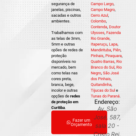
segurança de
Campo Largo
,
janelas, piscinas,
Campo Magro
,
sacadas e outros
Cerro Azul
,
ambientes.
Colombo
,
Contenda
,
Doutor
Trabalhamos com
Ulysses
,
Fazenda
as telas de 3mm,
Rio Grande
,
5mm e outras
Itaperuçu
,
Lapa
,
opões de redes de
Mandirituba
,
Piên
,
proteção
Pinhais
,
Piraquara
,
disponíveis no
Quatro Barras
,
Rio
mercado, bem
Branco do Sul
,
Rio
como telas nas
Negro
,
São José
cores preta,
dos Pinhais
,
branca, bege,
Quitandinha
,
incolor e outras
Tijucas do Sul
e
opções de
redes
Tunas do Paraná
.
Endereço:
de proteção em
Curitiba
.
Av. São
José, 587,
Fazer um
Orçamento
sala 20 -
Cristo Rei,