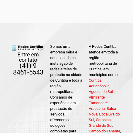
Somos uma
A Redes Curitiba
empresa séria e
atende em toda a
Entre em
consolidada na
região
contato
instalação de
metropolitana de
(41) 9
redes e telas de
Curitiba, em
8461-5543
proteção na cidade
municípios como:
de Curitiba e toda a
Curitiba
,
região
Adrianópolis
,
metropolitana.
Agudos do Sul
,
Com anos de
Almirante
experiência em
Tamandaré
,
prestação de
Araucária
,
Balsa
serviços,
Nova
,
Bocaiúva do
oferecemos
Sul
,
Campina
soluções
Grande do Sul
,
completas para
Campo do Tenente
,